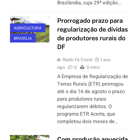
Brazlândia, cuja 29ª edição…
Prorrogado prazo para
AGRICULTURA
regularização de dívidas
de produtores rurais do
BRASÍLIA
DF
Rádio Fé Cristã
1 ano
ago
0
5 mins
A Empresa de Regularização de
Terras Rurais (ETR) prorrogou
até o dia 16 de agosto o prazo
para produtores rurais
regularizarem débitos. O
programa ETR Acerta, que
completou dois meses de…
Com produção aquecida