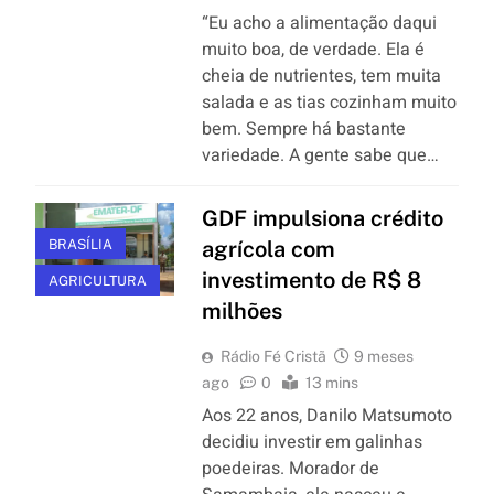
“Eu acho a alimentação daqui
muito boa, de verdade. Ela é
cheia de nutrientes, tem muita
salada e as tias cozinham muito
bem. Sempre há bastante
variedade. A gente sabe que…
GDF impulsiona crédito
BRASÍLIA
agrícola com
investimento de R$ 8
AGRICULTURA
milhões
Rádio Fé Cristã
9 meses
ago
0
13 mins
Aos 22 anos, Danilo Matsumoto
decidiu investir em galinhas
poedeiras. Morador de