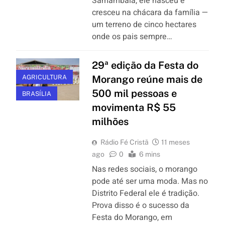
Samambaia, ele nasceu e
cresceu na chácara da família —
um terreno de cinco hectares
onde os pais sempre…
29ª edição da Festa do
AGRICULTURA
Morango reúne mais de
500 mil pessoas e
BRASÍLIA
movimenta R$ 55
milhões
Rádio Fé Cristã
11 meses
ago
0
6 mins
Nas redes sociais, o morango
pode até ser uma moda. Mas no
Distrito Federal ele é tradição.
Prova disso é o sucesso da
Festa do Morango, em