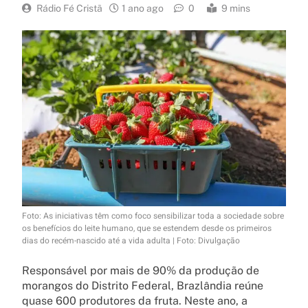
Rádio Fé Cristã
1 ano ago
0
9 mins
Foto: As iniciativas têm como foco sensibilizar toda a sociedade sobre
os benefícios do leite humano, que se estendem desde os primeiros
dias do recém-nascido até a vida adulta | Foto: Divulgação
Responsável por mais de 90% da produção de
morangos do Distrito Federal, Brazlândia reúne
quase 600 produtores da fruta. Neste ano, a