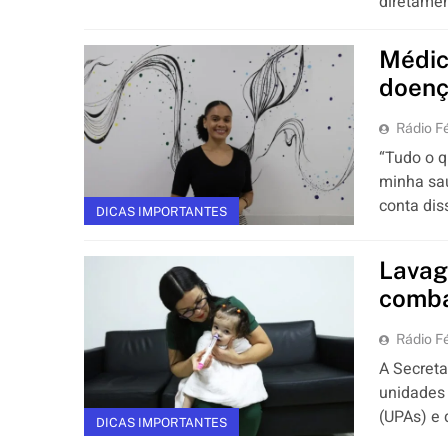
diretame
Médic
doenç
Rádio Fé
“Tudo o q
minha saú
conta di
DICAS IMPORTANTES
Lavag
comba
Rádio Fé
A Secreta
unidades 
(UPAs) e 
DICAS IMPORTANTES