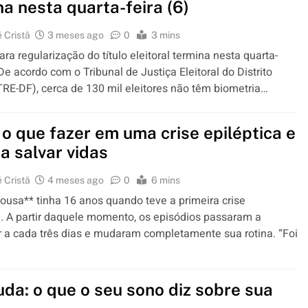
na nesta quarta-feira (6)
 Cristã
3 meses ago
0
3 mins
ara regularização do título eleitoral termina nesta quarta-
 De acordo com o Tribunal de Justiça Eleitoral do Distrito
TRE-DF), cerca de 130 mil eleitores não têm biometria…
 o que fazer em uma crise epiléptica e
a salvar vidas
 Cristã
4 meses ago
0
6 mins
ousa** tinha 16 anos quando teve a primeira crise
a. A partir daquele momento, os episódios passaram a
 a cada três dias e mudaram completamente sua rotina. “Foi
uda: o que o seu sono diz sobre sua