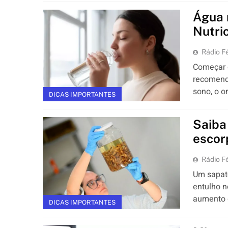
Água 
Nutri
Rádio Fé
Começar 
recomenda
sono, o o
DICAS IMPORTANTES
Saiba
escor
Rádio Fé
Um sapat
entulho n
aumento d
DICAS IMPORTANTES