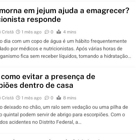
morna em jejum ajuda a emagrecer?
cionista responde
 Cristã
1 mês ago
0
4 mins
o dia com um copo de água é um hábito frequentemente
do por médicos e nutricionistas. Após várias horas de
rganismo fica sem receber líquidos, tornando a hidratação…
 como evitar a presença de
piões dentro de casa
 Cristã
1 mês ago
0
8 mins
o deixado no chão, um ralo sem vedação ou uma pilha de
o quintal podem servir de abrigo para escorpiões. Com o
os acidentes no Distrito Federal, a…