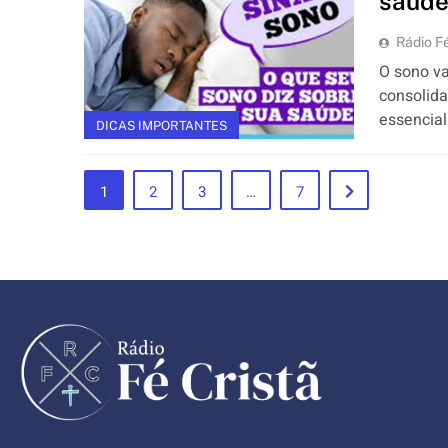
saúd
Rádio Fé
O sono va
consolid
essencial
DICAS IMPORTANTES
1
2
3
…
7