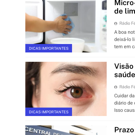
Micro
de li
Rádio Fé
A boa not
deixá-lo 
tem em c
DICAS IMPORTANTES
Visão
saúde
Rádio Fé
Cuidar da
diário de
Isso caus
DICAS IMPORTANTES
Prazo 