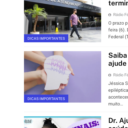
termi
Rádio Fé
O prazo p
feira (6).
Federal (
DICAS IMPORTANTES
Saiba
ajude 
Rádio Fé
Jéssica S
epiléptic
acontecer
DICAS IMPORTANTES
muito…
Dr. Aj