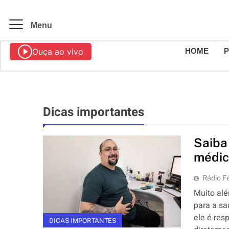
Menu
Ouça ao vivo
HOME
Dicas importantes
Saiba
médi
Rádio Fé
Muito alé
para a s
ele é res
DICAS IMPORTANTES