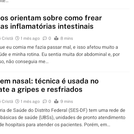
nte…
os orientam sobre como frear
as inflamatórias intestinais
 Cristã
1 mês ago
0
8 mins
ue eu comia me fazia passar mal, e isso afetou muito a
de e minha rotina. Eu sentia muita dor abdominal e, por
sso, não conseguia me…
em nasal: técnica é usada no
te a gripes e resfriados
 Cristã
1 mês ago
0
9 mins
ria de Saúde do Distrito Federal (SES-DF) tem uma rede de
básicas de saúde (UBSs), unidades de pronto atendimento
de hospitais para atender os pacientes. Porém, em…