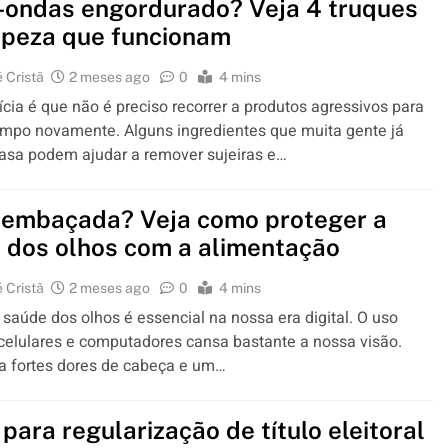
-ondas engordurado? Veja 4 truques
mpeza que funcionam
 Cristã
2 meses ago
0
4 mins
ícia é que não é preciso recorrer a produtos agressivos para
limpo novamente. Alguns ingredientes que muita gente já
asa podem ajudar a remover sujeiras e…
 embaçada? Veja como proteger a
 dos olhos com a alimentação
 Cristã
2 meses ago
0
4 mins
 saúde dos olhos é essencial na nossa era digital. O uso
 celulares e computadores cansa bastante a nossa visão.
a fortes dores de cabeça e um…
para regularização de título eleitoral