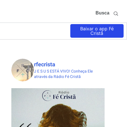
Busca
Baixar o app Fé
Cristã
rfecrista
J E S U S ESTÁ VIVO!
Conheça Ele
através da Rádio Fé Cristã