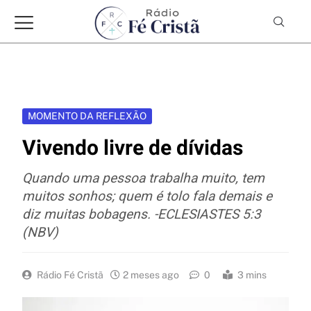
MOMENTO DA REFLEXÃO
Vivendo livre de dívidas
Quando uma pessoa trabalha muito, tem
muitos sonhos; quem é tolo fala demais e
diz muitas bobagens. -ECLESIASTES 5:3
(NBV)
Rádio Fé Cristã
2 meses ago
0
3 mins