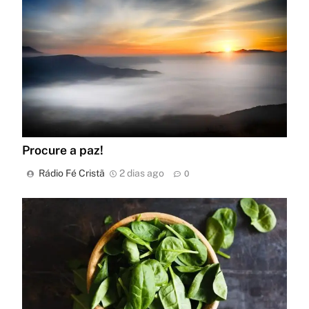
Procure a paz!
Rádio Fé Cristã
2 dias ago
0