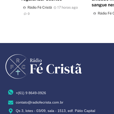
sangue nes
Rádio Fé Cristã
17 horas ago
Rádio Fé C
0
+(61) 9 8649-0926
contato@radiofecrista.com.br
Qs 3, lotes - 03/09, sala - 1513, edf. Pátio Capital