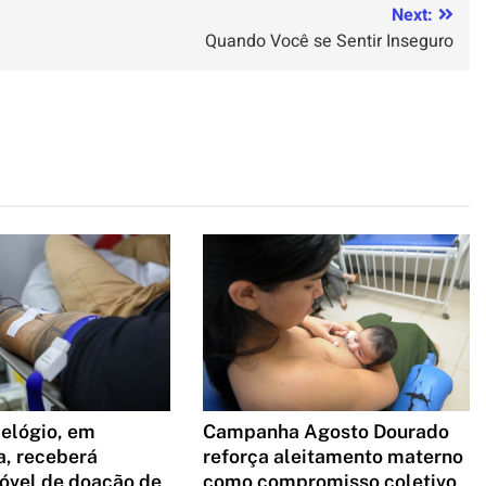
Next:
Quando Você se Sentir Inseguro
Campanha Agosto Dourado
elógio, em
reforça aleitamento materno
a, receberá
como compromisso coletivo
óvel de doação de