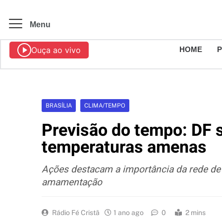
Menu
Ouça ao vivo
HOME
BRASÍLIA
CLIMA/TEMPO
Previsão do tempo: DF
temperaturas amenas
Ações destacam a importância da rede de a
amamentação
Rádio Fé Cristã
1 ano ago
0
2 mins