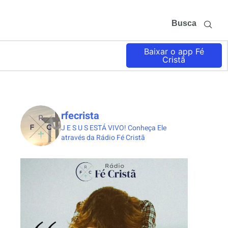
Busca
Baixar o app Fé
Cristã
rfecrista
J E S U S ESTÁ VIVO!
Conheça Ele
através da Rádio Fé Cristã