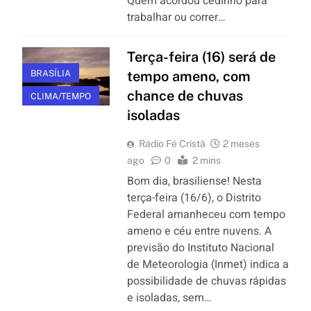
Quem acordou cedinho para
trabalhar ou correr…
Terça-feira (16) será de
BRASÍLIA
tempo ameno, com
chance de chuvas
CLIMA/TEMPO
isoladas
Rádio Fé Cristã
2 meses
ago
0
2 mins
Bom dia, brasiliense! Nesta
terça-feira (16/6), o Distrito
Federal amanheceu com tempo
ameno e céu entre nuvens. A
previsão do Instituto Nacional
de Meteorologia (Inmet) indica a
possibilidade de chuvas rápidas
e isoladas, sem…