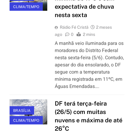
expectativa de chuva
CLIMA/TEMPO
nesta sexta
Rádio Fé Cristã
2 meses
ago
0
2 mins
A manhã veio iluminada para os
moradores do Distrito Federal
nesta sexta-feira (5/6). Contudo,
apesar do dia ensolarado, o DF
segue com a temperatura
mínima registrada em 11ºC, em
Águas Emendadas….
DF terá terça-feira
BRASÍLIA
(26/5) com muitas
nuvens e máxima de até
CLIMA/TEMPO
26°C