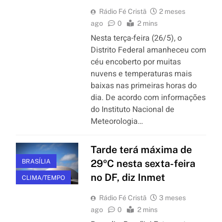
Rádio Fé Cristã
2 meses
ago
0
2 mins
Nesta terça-feira (26/5), o
Distrito Federal amanheceu com
céu encoberto por muitas
nuvens e temperaturas mais
baixas nas primeiras horas do
dia. De acordo com informações
do Instituto Nacional de
Meteorologia…
Tarde terá máxima de
BRASÍLIA
29ºC nesta sexta-feira
no DF, diz Inmet
CLIMA/TEMPO
Rádio Fé Cristã
3 meses
ago
0
2 mins