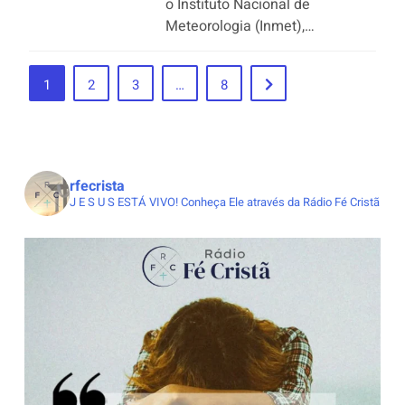
o Instituto Nacional de
Meteorologia (Inmet),…
1
2
3
…
8
rfecrista
J E S U S ESTÁ VIVO!
Conheça Ele através da Rádio Fé Cristã