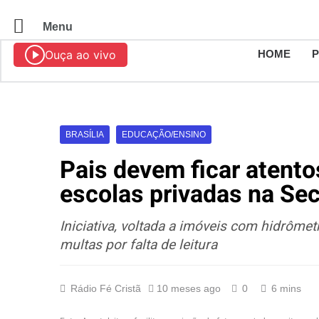
Menu
Ouça ao vivo
HOME
BRASÍLIA
EDUCAÇÃO/ENSINO
Pais devem ficar atent
escolas privadas na Se
Iniciativa, voltada a imóveis com hidrômetr
multas por falta de leitura
Rádio Fé Cristã
10 meses ago
0
6 mins