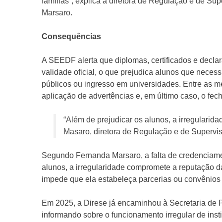
famílias”, explica a diretora de Regulação e de 
Marsaro.
Consequências
A SEEDF alerta que diplomas, certificados e decla
validade oficial, o que prejudica alunos que neces
públicos ou ingresso em universidades. Entre as med
aplicação de advertências e, em último caso, o fech
“Além de prejudicar os alunos, a irregulari
Masaro, diretora de Regulação e de Superv
Segundo Fernanda Marsaro, a falta de credenciamen
alunos, a irregularidade compromete a reputação da 
impede que ela estabeleça parcerias ou convênios 
Em 2025, a Direse já encaminhou à Secretaria de P
informando sobre o funcionamento irregular de inst