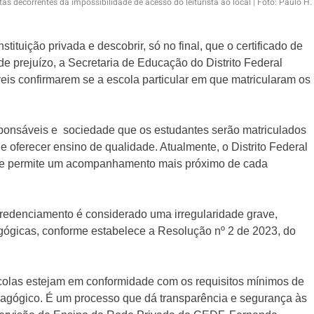
ltas decorrentes da impossibilidade de acesso do leiturista ao local | Foto: Paulo H.
tituição privada e descobrir, só no final, que o certificado de
de prejuízo, a Secretaria de Educação do Distrito Federal
eis confirmarem se a escola particular em que matricularam os
sponsáveis e sociedade que os estudantes serão matriculados
e oferecer ensino de qualidade. Atualmente, o Distrito Federal
que permite um acompanhamento mais próximo de cada
redenciamento é considerado uma irregularidade grave,
agógicas, conforme estabelece a Resolução nº 2 de 2023, do
.
scolas estejam em conformidade com os requisitos mínimos de
pedagógico. É um processo que dá transparência e segurança às