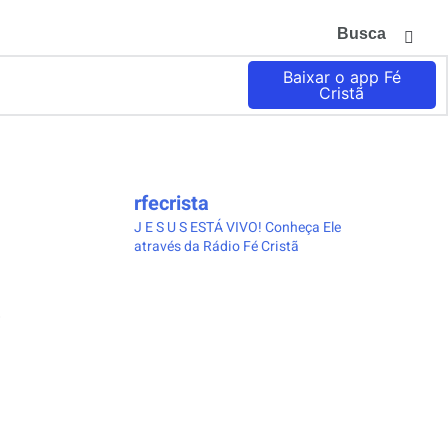
Busca
Baixar o app Fé
Cristã
rfecrista
J E S U S ESTÁ VIVO!
Conheça Ele
através da Rádio Fé Cristã