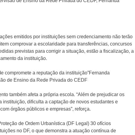
Supervisão de Ensino da Rede Privada do CEDF, Fernanda
rações emitidos por instituições sem credenciamento não terão
sitem comprovar a escolaridade para transferências, concursos
idas previstas para corrigir a situação, estão a fiscalização, a
amento da instituição.
dade compromete a reputação da instituição”Fernanda
isão de Ensino da Rede Privada do CEDF
to também afeta a própria escola. “Além de prejudicar os
instituição, dificulta a captação de novos estudantes e
com órgãos públicos e empresas”, reforça.
roteção de Ordem Urbanística (DF Legal) 30 ofícios
ituições no DF, o que demonstra a atuação contínua de