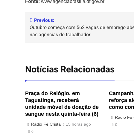
Fonte:
www.agenciabrasilia.df.gov.br
Previous:
Outubro começa com 562 vagas de emprego abe
nas agências do trabalhador
Notícias Relacionadas
Praça do Relógio, em
Campanha
Taguatinga, receberá
reforça a
unidade móvel de doação de
como com
sangue nesta quinta-feira (6)
Rádio Fé 
Rádio Fé Cristã
15 horas ago
0
0