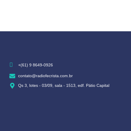
+(61) 9 8649-0926
contato@radiofecrista.com.br
Qs 3, lotes - 03/09, sala - 1513, edf. Pátio Capital