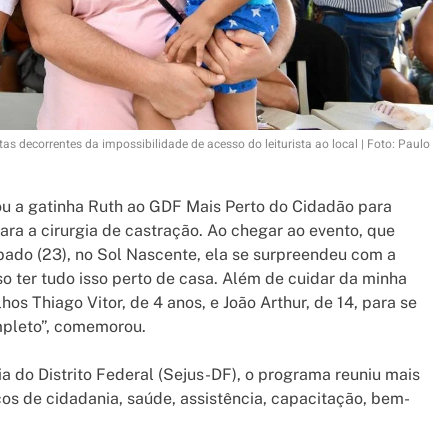
ltas decorrentes da impossibilidade de acesso do leiturista ao local | Foto: Paulo
vou a gatinha Ruth ao GDF Mais Perto do Cidadão para
 para a cirurgia de castração. Ao chegar ao evento, que
ábado (23), no Sol Nascente, ela se surpreendeu com a
so ter tudo isso perto de casa. Além de cuidar da minha
hos Thiago Vitor, de 4 anos, e João Arthur, de 14, para se
ompleto”, comemorou.
a do Distrito Federal (Sejus-DF), o programa reuniu mais
ços de cidadania, saúde, assistência, capacitação, bem-