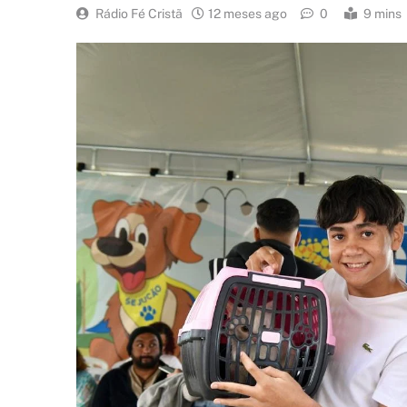
Rádio Fé Cristã
12 meses ago
0
9 mins