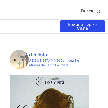
Busca
Baixar o app Fé
Cristã
rfecrista
J E S U S ESTÁ VIVO!
Conheça Ele
através da Rádio Fé Cristã