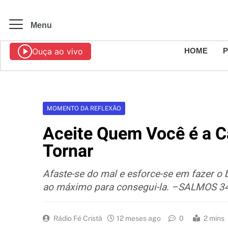
Menu
Ouça ao vivo
HOME
MOMENTO DA REFLEXÃO
Aceite Quem Você é a C
Tornar
Afaste-se do mal e esforce-se em fazer o
ao máximo para consegui-la. –SALMOS 3
Rádio Fé Cristã
12 meses ago
0
2 mins