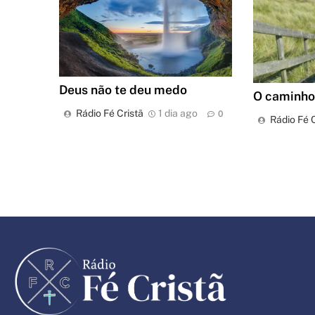
Deus não te deu medo
O caminho 
Rádio Fé Cristã
1 dia ago
0
Rádio Fé C