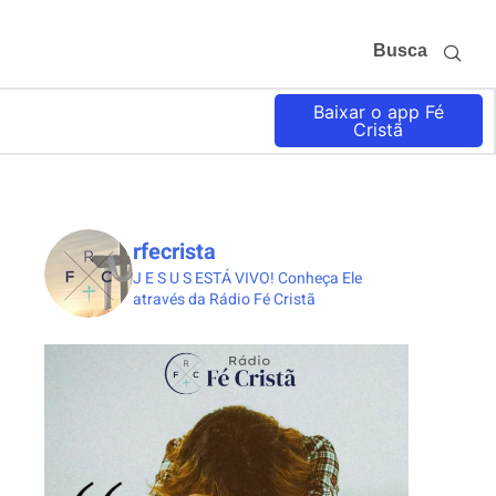
Busca
Baixar o app Fé
Cristã
rfecrista
J E S U S ESTÁ VIVO!
Conheça Ele
através da Rádio Fé Cristã