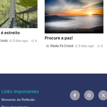
é estreito
Procure a paz!
ristã
2 dias ago
0
Rádio Fé Cristã
3 dias ago
0
Links importantes
Momento da Reflexão