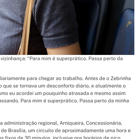
 vizinhança: “Para mim é superprático. Passa perto da
 diariamente para chegar ao trabalho. Antes de o Zebrinha
, o que se tornava um desconforto diário, e atualmente o
 mesmo eu acordei um pouquinho atrasada e mesmo assim
passando. Para mim é superprático. Passa perto da minha
 administração regional, Arniqueira, Concessionária,
 de Brasília, um circuito de aproximadamente uma hora e
 fixos de 30 minutos, inclusive nos horários de pico.