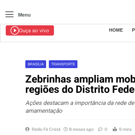
Menu
Ouça ao vivo
HOME
BRASÍLIA
TRANSPORTE
Zebrinhas ampliam mob
regiões do Distrito Fede
Ações destacam a importância da rede de a
amamentação
Rádio Fé Cristã
8 meses ago
0
9 mins