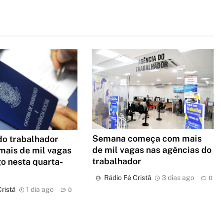
Semana começa com mais
do trabalhador
de mil vagas nas agências do
mais de mil vagas
trabalhador
o nesta quarta-
Rádio Fé Cristã
3 dias ago
0
ristã
1 dia ago
0