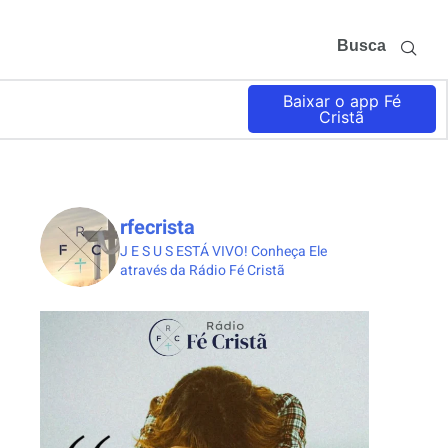
Busca
Baixar o app Fé
Cristã
rfecrista
J E S U S ESTÁ VIVO!
Conheça Ele
através da Rádio Fé Cristã