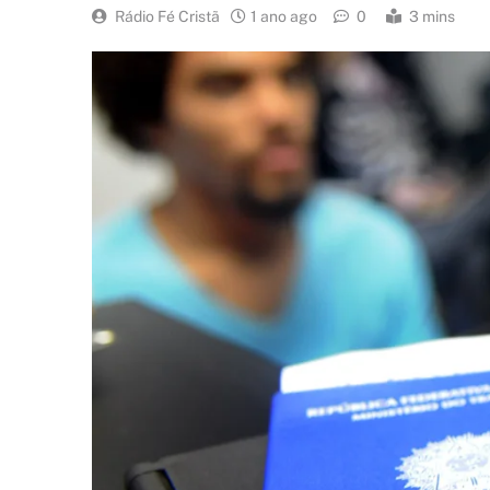
Rádio Fé Cristã
1 ano ago
0
3 mins