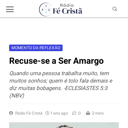
MOMENTO DA REFLEXÃO
Recuse-se a Ser Amargo
Quando uma pessoa trabalha muito, tem
muitos sonhos; quem é tolo fala demais e
diz muitas bobagens. -ECLESIASTES 5:3
(NBV)
Rádio Fé Cristã
1 ano ago
0
2 mins