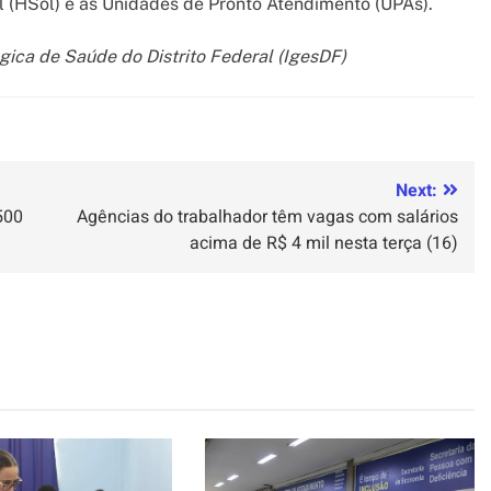
l (HSol) e as Unidades de Pronto Atendimento (UPAs).
gica de Saúde do Distrito Federal (IgesDF)
Next:
500
Agências do trabalhador têm vagas com salários
acima de R$ 4 mil nesta terça (16)