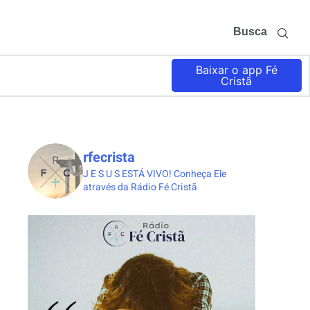
Busca
Baixar o app Fé
Cristã
rfecrista
J E S U S ESTÁ VIVO!
Conheça Ele
através da Rádio Fé Cristã