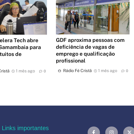
GDF aproxima pessoas com
elera Tech abre
deficiência de vagas de
Samambaia para
emprego e qualificação
tuitos de
profissional
a
Rádio Fé Cristã
1 mês ago
ristã
1 mês ago
0
0
Links importantes