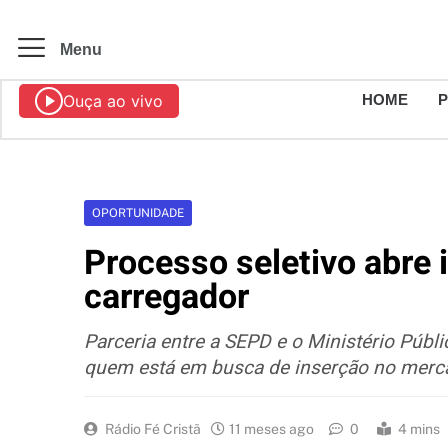
Menu
Ouça ao vivo
HOME
OPORTUNIDADE
Processo seletivo abre 
carregador
Parceria entre a SEPD e o Ministério Públ
quem está em busca de inserção no merc
Rádio Fé Cristã
11 meses ago
0
4 mins