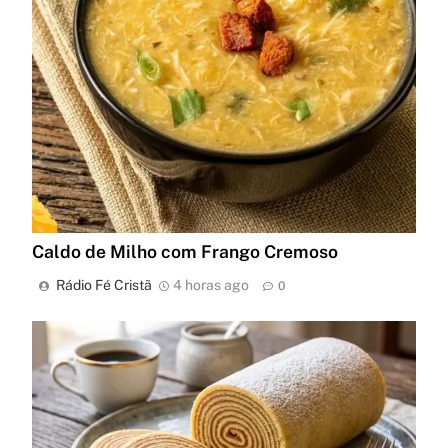
Caldo de Milho com Frango Cremoso
Rádio Fé Cristã
4 horas ago
0