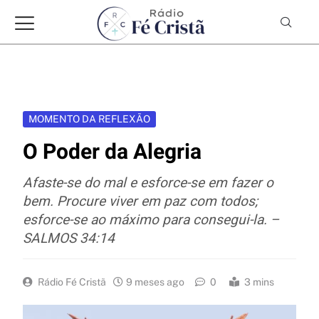
MOMENTO DA REFLEXÃO
O Poder da Alegria
Afaste-se do mal e esforce-se em fazer o
bem. Procure viver em paz com todos;
esforce-se ao máximo para consegui-la. –
SALMOS 34:14
Rádio Fé Cristã
9 meses ago
0
3 mins