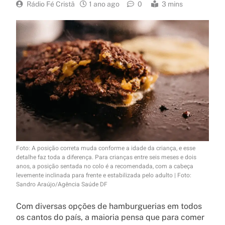
Rádio Fé Cristã
1 ano ago
0
3 mins
Foto: A posição correta muda conforme a idade da criança, e esse
detalhe faz toda a diferença. Para crianças entre seis meses e dois
anos, a posição sentada no colo é a recomendada, com a cabeça
levemente inclinada para frente e estabilizada pelo adulto | Foto:
Sandro Araújo/Agência Saúde DF
Com diversas opções de hamburguerias em todos
os cantos do país, a maioria pensa que para comer