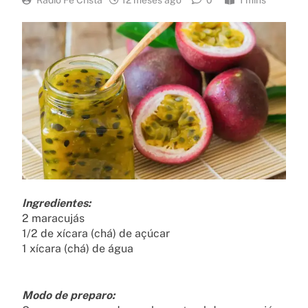
Rádio Fé Cristã
12 meses ago
0
1 mins
Ingredientes:
2 maracujás
1/2 de xícara (chá) de açúcar
1 xícara (chá) de água
Modo de preparo: