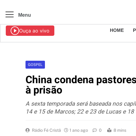
Menu
Ouça ao vivo
HOME
GOSPEL
China condena pastores 
à prisão
A sexta temporada será baseada nos capí
14 e 15 de Marcos; 22 e 23 de Lucas e 18 
Rádio Fé Cristã
1 ano ago
0
8 mins