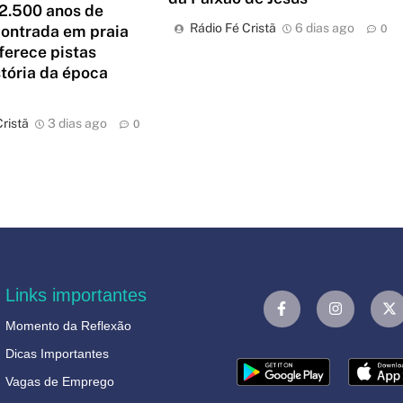
2.500 anos de
Rádio Fé Cristã
6 dias ago
contrada em praia
0
oferece pistas
stória da época
ristã
3 dias ago
0
Links importantes
Momento da Reflexão
Dicas Importantes
Vagas de Emprego