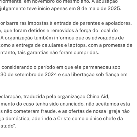
steriormente, em novembro do mesmo ano. A acusação
 julgamento teve início apenas em 8 de maio de 2025.
r barreiras impostas à entrada de parentes e apoiadores,
ie, que foram detidos e removidos à força do local do
du. A organização também informou que os advogados de
como a entrega de celulares e laptops, com a promessa de
ntanto, tais garantias não foram cumpridas.
, considerando o período em que ele permaneceu sob
 30 de setembro de 2024 e sua libertação sob fiança em
laração, traduzida pela organização China Aid,
amento do caso tenha sido anunciado, não aceitamos esta
ãos não cometeram fraude, e as ofertas de nossa igreja não
eja doméstica, aderindo a Cristo como o único chefe da
estado”.