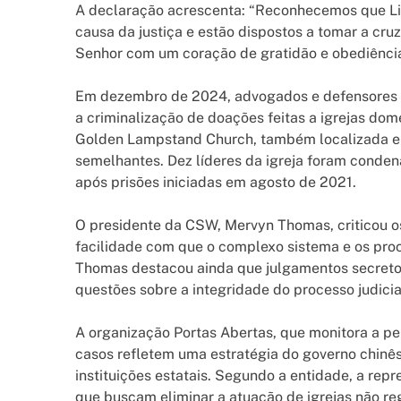
A declaração acrescenta: “Reconhecemos que Li 
causa da justiça e estão dispostos a tomar a cr
Senhor com um coração de gratidão e obediência
Em dezembro de 2024, advogados e defensores d
a criminalização de doações feitas a igrejas d
Golden Lampstand Church, também localizada em
semelhantes. Dez líderes da igreja foram conden
após prisões iniciadas em agosto de 2021.
O presidente da CSW, Mervyn Thomas, criticou 
facilidade com que o complexo sistema e os proc
Thomas destacou ainda que julgamentos secretos 
questões sobre a integridade do processo judicia
A organização Portas Abertas, que monitora a pe
casos refletem uma estratégia do governo chinês 
instituições estatais. Segundo a entidade, a rep
que buscam eliminar a atuação de igrejas não re