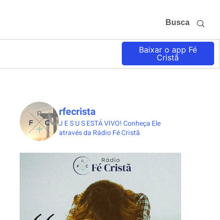
Busca
Baixar o app Fé
Cristã
rfecrista
J E S U S ESTÁ VIVO!
Conheça Ele
através da Rádio Fé Cristã