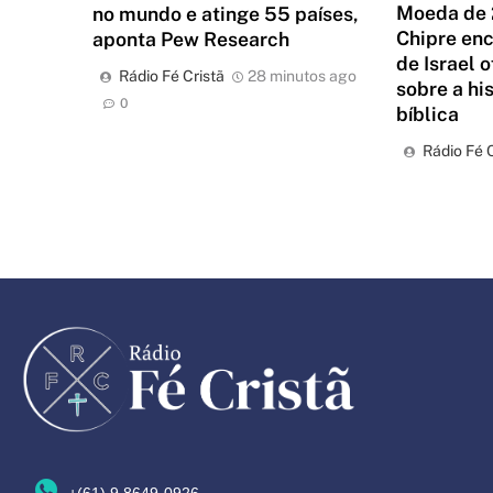
Moeda de 
no mundo e atinge 55 países,
Chipre en
aponta Pew Research
de Israel 
Rádio Fé Cristã
28 minutos ago
sobre a hi
0
bíblica
Rádio Fé C
+(61) 9 8649-0926