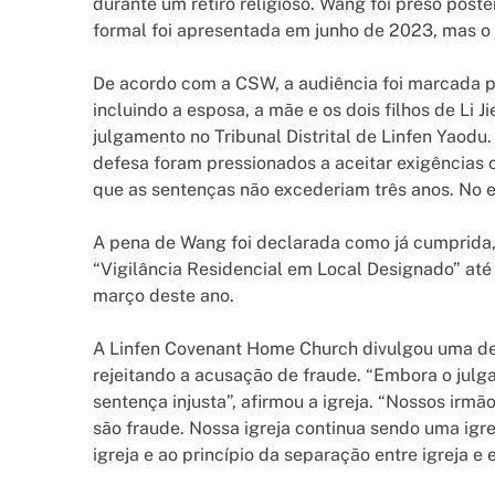
durante um retiro religioso. Wang foi preso po
formal foi apresentada em junho de 2023, mas o
De acordo com a CSW, a audiência foi marcada po
incluindo a esposa, a mãe e os dois filhos de Li J
julgamento no Tribunal Distrital de Linfen Yao
defesa foram pressionados a aceitar exigências 
que as sentenças não excederiam três anos. No e
A pena de Wang foi declarada como já cumprida
“Vigilância Residencial em Local Designado” até
março deste ano.
A Linfen Covenant Home Church divulgou uma dec
rejeitando a acusação de fraude. “Embora o julg
sentença injusta”, afirmou a igreja. “Nossos irm
são fraude. Nossa igreja continua sendo uma igr
igreja e ao princípio da separação entre igreja e 