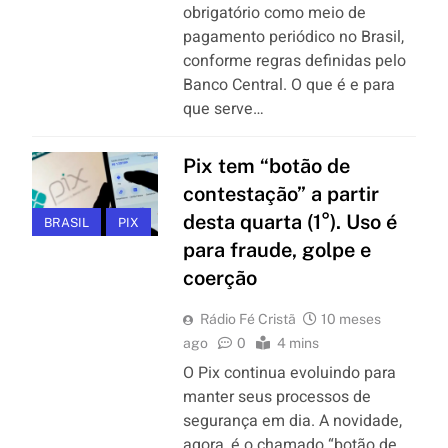
obrigatório como meio de
pagamento periódico no Brasil,
conforme regras definidas pelo
Banco Central. O que é e para
que serve…
Pix tem “botão de
contestação” a partir
desta quarta (1°). Uso é
BRASIL
PIX
para fraude, golpe e
coerção
Rádio Fé Cristã
10 meses
ago
0
4 mins
O Pix continua evoluindo para
manter seus processos de
segurança em dia. A novidade,
agora, é o chamado “botão de