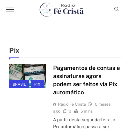
Pix
Pagamentos de contas e
assinaturas agora
podem ser feitos via Pix
BRASIL
PIX
automático
Rádio Fé Cristã
10 meses
ago
0
5 mins
A partir desta segunda-feira, o
Pix automático passa a ser