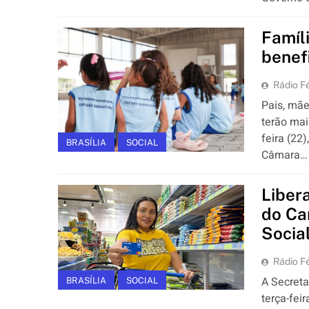
Famíl
benef
Rádio Fé
Pais, mãe
terão mai
feira (22
BRASÍLIA
SOCIAL
Câmara…
Liber
do Ca
Socia
Rádio Fé
A Secreta
BRASÍLIA
SOCIAL
terça-fei