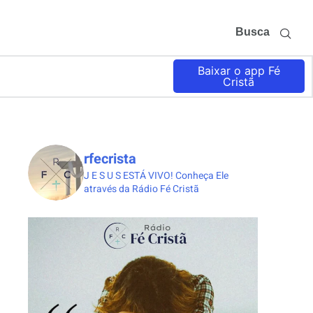
Busca
Baixar o app Fé
Cristã
rfecrista
J E S U S ESTÁ VIVO!
Conheça Ele
através da Rádio Fé Cristã