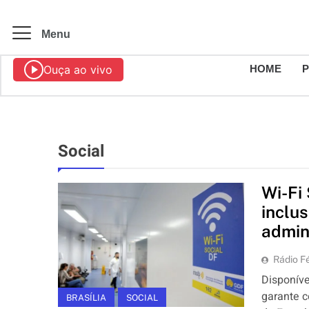
Menu
Ouça ao vivo
HOME
Social
Wi-Fi
inclu
admin
Rádio Fé
Disponíve
garante c
BRASÍLIA
SOCIAL