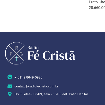
Prato Che
28.660.00
+(61) 9 8649-0926
contato@radiofecrista.com.br
Qs 3, lotes - 03/09, sala - 1513, edf. Pátio Capital