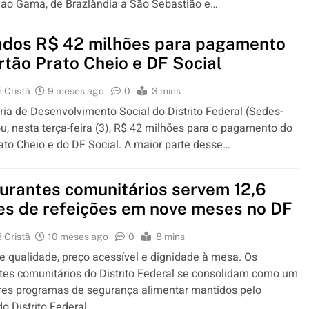
 ao Gama, de Brazlândia a São Sebastião e…
ados R$ 42 milhões para pagamento
rtão Prato Cheio e DF Social
 Cristã
9 meses ago
0
3 mins
ria de Desenvolvimento Social do Distrito Federal (Sedes-
ou, nesta terça-feira (3), R$ 42 milhões para o pagamento do
ato Cheio e do DF Social. A maior parte desse…
urantes comunitários servem 12,6
es de refeições em nove meses no DF
 Cristã
10 meses ago
0
8 mins
 qualidade, preço acessível e dignidade à mesa. Os
tes comunitários do Distrito Federal se consolidam como um
res programas de segurança alimentar mantidos pelo
o Distrito Federal…