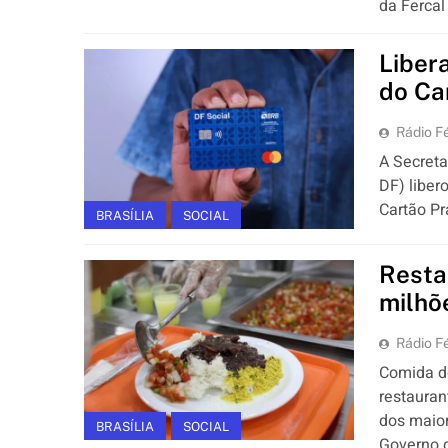
da Fercal
Liber
do Ca
Rádio Fé
A Secreta
DF) liber
Cartão Pr
BRASÍLIA
SOCIAL
Resta
milhõ
Rádio Fé
Comida de
restauran
dos maio
BRASÍLIA
SOCIAL
Governo d