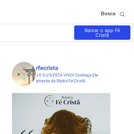
Busca
Baixar o app Fé
Cristã
rfecrista
J E S U S ESTÁ VIVO!
Conheça Ele
através da Rádio Fé Cristã