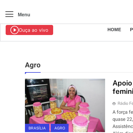
Menu
Ouça ao vivo
HOME
Agro
Apoio
femin
Rádio Fé
A força f
quase 22,
Assistênc
BRASÍLIA
AGRO