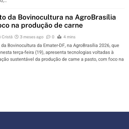
so,…
ito da Bovinocultura na AgroBrasília
oco na produção de carne
 Cristã
3 meses ago
0
4 mins
o da Bovinocultura da Emater-DF, na AgroBrasília 2026, que
esta terça-feira (19), apresenta tecnologias voltadas à
cação sustentável da produção de carne a pasto, com foco na