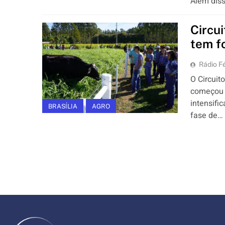
Além dis
Circu
tem f
Rádio Fé
O Circuit
começou n
intensifi
BRASÍLIA
AGRO
fase de…