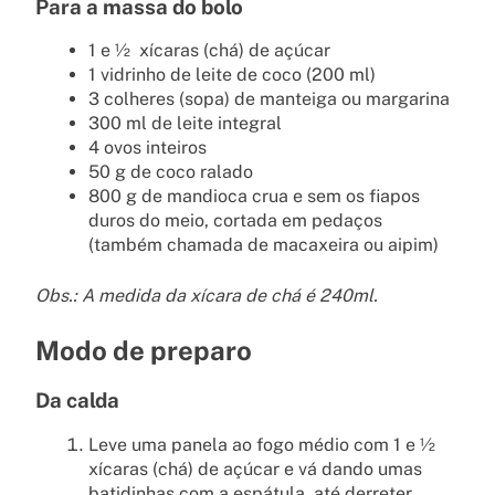
Para a massa do bolo
1 e ½ xícaras (chá) de açúcar
1 vidrinho de leite de coco (200 ml)
3 colheres (sopa) de manteiga ou margarina
300 ml de leite integral
4 ovos inteiros
50 g de coco ralado
800 g de mandioca crua e sem os fiapos
duros do meio, cortada em pedaços
(também chamada de macaxeira ou aipim)
Obs.: A medida da xícara de chá é 240ml.
Modo de preparo
Da calda
Leve uma panela ao fogo médio com 1 e ½
xícaras (chá) de açúcar e vá dando umas
batidinhas com a espátula, até derreter