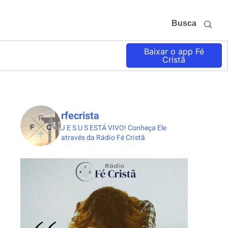
Busca
Baixar o app Fé
Cristã
rfecrista
J E S U S ESTÁ VIVO!
Conheça Ele
através da Rádio Fé Cristã