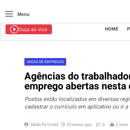
Menu
Ouça ao vivo
HOME
VAGAS DE EMPREGOS
Agências do trabalhado
emprego abertas nesta q
Postos estão localizados em diversas reg
cadastrar o currículo em aplicativo ou ir
Rádio Fé Cristã
12 meses ago
0
2 mins