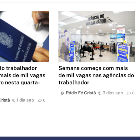
Semana começa com mais
do trabalhador
de mil vagas nas agências do
mais de mil vagas
trabalhador
o nesta quarta-
Rádio Fé Cristã
3 dias ago
0
ristã
1 dia ago
0