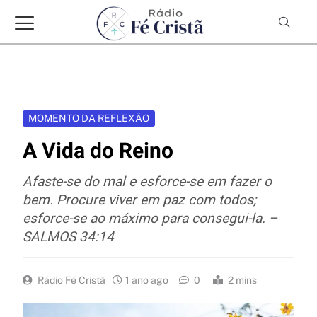
MOMENTO DA REFLEXÃO
A Vida do Reino
Afaste-se do mal e esforce-se em fazer o
bem. Procure viver em paz com todos;
esforce-se ao máximo para consegui-la. –
SALMOS 34:14
Rádio Fé Cristã
1 ano ago
0
2 mins